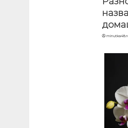
Разно
назва
дома
minutka48.r