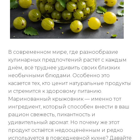
В современном мире, где разнообразие
кулинарных предпочтений растёт с каждым
днём, всё труднее удивить своих близких
необычными блюдами. Особенно это
касается тех, кто ценит натуральные продукты
и стремится к здоровому питанию.
Маринованный крыжовник — именно тот
ингредиент, который способен внести в ваш
рацион свежесть, пикантность и
удивительный аромат. Но почему же этот
продукт остаётся недооценённым и редко
используется в повседневной кухне? Давайте