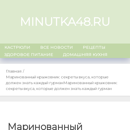
Skip
to
MINUTKA48.RU
content
КАСТРЮЛИ
ВСЕ НОВОСТИ
РЕЦЕПТЫ
ЗДОРОВОЕ ПИТАНИЕ
ДОМАШНЯЯ КУХНЯ
Главная
Маринованный крыжовник: секреты вкуса, которые
должен знать каждый гурман
Маринованный крыжовник:
секреты вкуса, которые должен знать каждый гурман
Маринованный