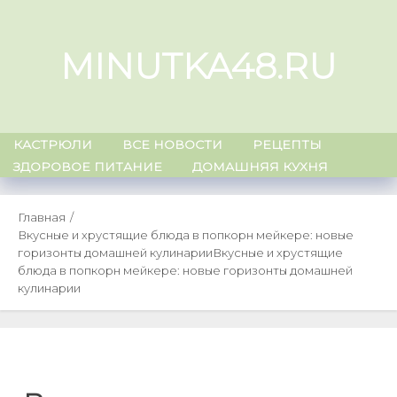
Skip
to
MINUTKA48.RU
content
КАСТРЮЛИ
ВСЕ НОВОСТИ
РЕЦЕПТЫ
ЗДОРОВОЕ ПИТАНИЕ
ДОМАШНЯЯ КУХНЯ
Главная
Вкусные и хрустящие блюда в попкорн мейкере: новые
горизонты домашней кулинарии
Вкусные и хрустящие
блюда в попкорн мейкере: новые горизонты домашней
кулинарии