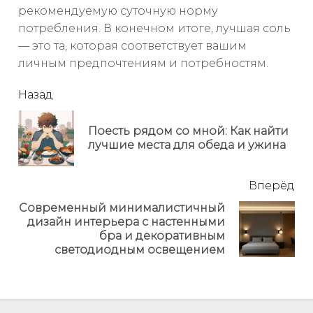
рекомендуемую суточную норму
потребления. В конечном итоге, лучшая соль
— это та, которая соответствует вашим
личным предпочтениям и потребностям.
читать
Назад
еще
Поесть рядом со мной: Как найти
Пр
лучшие места для обеда и ужина
но
Вперёд
Современный минималистичный
дизайн интерьера с настенными
Next
бра и декоративным
post:
светодиодным освещением