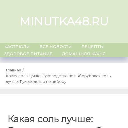
Skip
to
MINUTKA48.RU
content
КАСТРЮЛИ
ВСЕ НОВОСТИ
РЕЦЕПТЫ
ЗДОРОВОЕ ПИТАНИЕ
ДОМАШНЯЯ КУХНЯ
Главная
Какая соль лучше: Руководство по выбору
Какая соль
лучше: Руководство по выбору
Какая соль лучше: