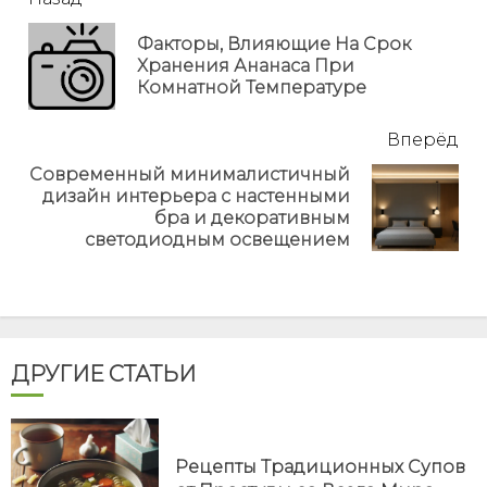
читать
еще
Факторы, Влияющие На Срок
Пр
Хранения Ананаса При
но
Комнатной Температуре
Вперёд
Современный минималистичный
дизайн интерьера с настенными
Next
бра и декоративным
post:
светодиодным освещением
ДРУГИЕ СТАТЬИ
Рецепты Традиционных Супов